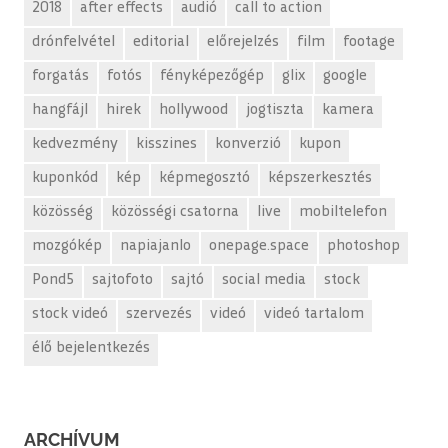
2018
after effects
audió
call to action
drónfelvétel
editorial
előrejelzés
film
footage
forgatás
fotós
fényképezőgép
glix
google
hangfájl
hirek
hollywood
jogtiszta
kamera
kedvezmény
kisszines
konverzió
kupon
kuponkód
kép
képmegosztó
képszerkesztés
közösség
közösségi csatorna
live
mobiltelefon
mozgókép
napiajanlo
onepage.space
photoshop
Pond5
sajtofoto
sajtó
social media
stock
stock videó
szervezés
videó
videó tartalom
élő bejelentkezés
ARCHÍVUM