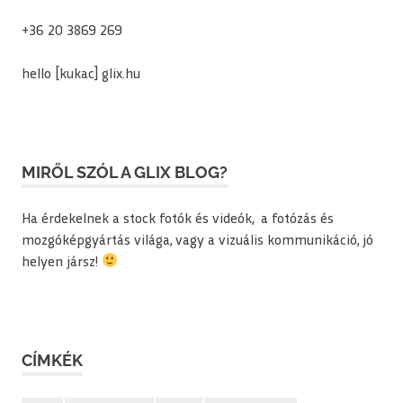
+36 20 3869 269
hello [kukac] glix.hu
MIRŐL SZÓL A GLIX BLOG?
Ha érdekelnek a stock fotók és videók, a fotózás és
mozgóképgyártás világa, vagy a vizuális kommunikáció, jó
helyen jársz!
CÍMKÉK