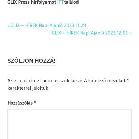
GLIX Press hírfolyamot
ITT
találod!
editorial
Previous
GLIX – HÍREK Napi Ajánló 2023. 11. 29.
Bejegyzés
glix
Post:
Next
GLIX – HÍREK Napi Ajánló 2023. 12. 01.
navigáció
Post:
napiajanlo
SZÓLJON HOZZÁ!
Az e-mail címet nem tesszük közzé.
A kötelező mezőket
*
karakterrel jelöltük
Hozzászólás
*