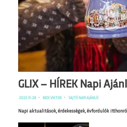
GLIX – HÍREK Napi Ajánló
2023-11-28
BEDI VIKTOR
SAJTÓ NAPI AJÁNLÓ
Napi aktualitások, érdekességek, évfordulók itthonról