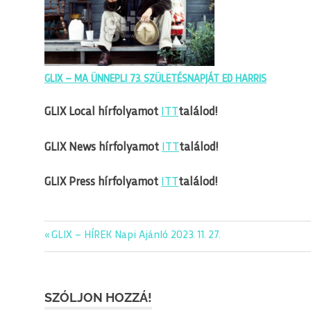
GLIX – MA ÜNNEPLI 73. SZÜLETÉSNAPJÁT ED HARRIS
G
LIX Local hírfolyamot
ITT
találod!
GLIX News hírfolyamot
ITT
találod!
GLIX Press hírfolyamot
ITT
találod!
editorial
Previous
GLIX – HÍREK Napi Ajánló 2023. 11. 27.
Bejegyzés
glix
Post:
navigáció
napiajanlo
SZÓLJON HOZZÁ!