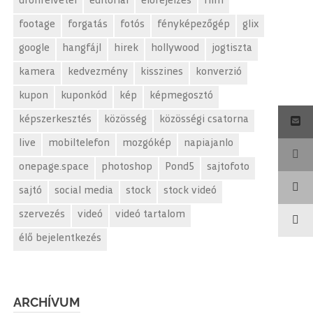
drónfelvétel
editorial
előrejelzés
film
footage
forgatás
fotós
fényképezőgép
glix
google
hangfájl
hirek
hollywood
jogtiszta
kamera
kedvezmény
kisszines
konverzió
kupon
kuponkód
kép
képmegosztó
képszerkesztés
közösség
közösségi csatorna
live
mobiltelefon
mozgókép
napiajanlo
onepage.space
photoshop
Pond5
sajtofoto
sajtó
social media
stock
stock videó
szervezés
videó
videó tartalom
élő bejelentkezés
ARCHÍVUM