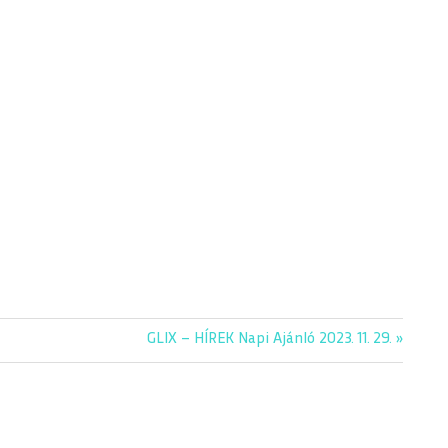
Next
GLIX – HÍREK Napi Ajánló 2023. 11. 29.
Post: