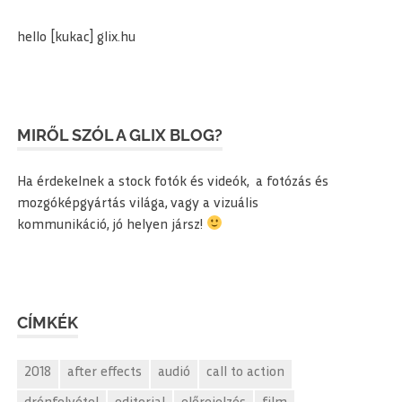
hello [kukac] glix.hu
MIRŐL SZÓL A GLIX BLOG?
Ha érdekelnek a stock fotók és videók, a fotózás és
mozgóképgyártás világa, vagy a vizuális
kommunikáció, jó helyen jársz!
CÍMKÉK
2018
after effects
audió
call to action