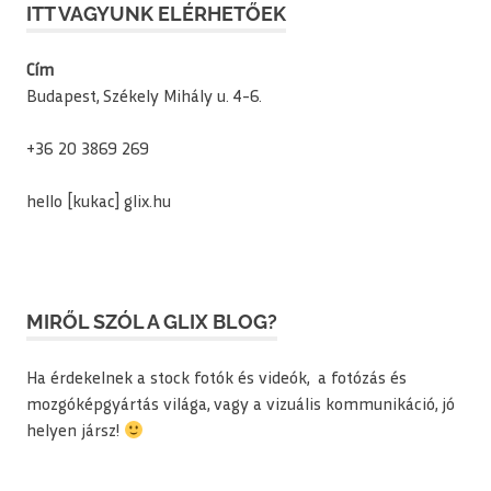
ITT VAGYUNK ELÉRHETŐEK
Cím
Budapest, Székely Mihály u. 4-6.
+36 20 3869 269
hello [kukac] glix.hu
MIRŐL SZÓL A GLIX BLOG?
Ha érdekelnek a stock fotók és videók, a fotózás és
mozgóképgyártás világa, vagy a vizuális kommunikáció, jó
helyen jársz!