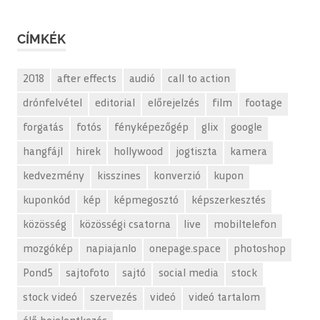
CÍMKÉK
2018
after effects
audió
call to action
drónfelvétel
editorial
előrejelzés
film
footage
forgatás
fotós
fényképezőgép
glix
google
hangfájl
hirek
hollywood
jogtiszta
kamera
kedvezmény
kisszines
konverzió
kupon
kuponkód
kép
képmegosztó
képszerkesztés
közösség
közösségi csatorna
live
mobiltelefon
mozgókép
napiajanlo
onepage.space
photoshop
Pond5
sajtofoto
sajtó
social media
stock
stock videó
szervezés
videó
videó tartalom