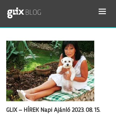
GLIX Blog
SEAR
MENU
A
GLIX
Ugrás
Fotóügynökség
blogja
a
–
tartalomhoz
fotós
hírek
és
a
stock
fotók
világa
testközelből
GLIX – HÍREK Napi Ajánló 2023. 08. 15.