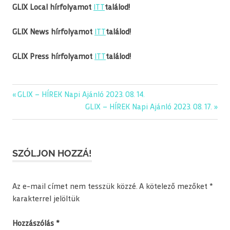
G
LIX Local hírfolyamot
ITT
találod!
GLIX News hírfolyamot
ITT
találod!
GLIX Press hírfolyamot
ITT
találod!
editorial
Previous
GLIX – HÍREK Napi Ajánló 2023. 08. 14.
Bejegyzés
glix
Post:
Next
GLIX – HÍREK Napi Ajánló 2023. 08. 17.
navigáció
Post:
napiajanlo
SZÓLJON HOZZÁ!
Az e-mail címet nem tesszük közzé.
A kötelező mezőket
*
karakterrel jelöltük
Hozzászólás
*