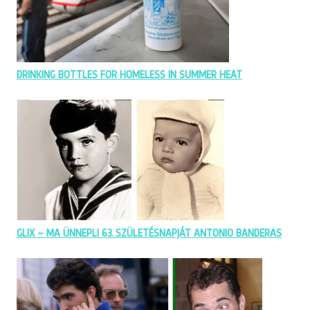
DRINKING BOTTLES FOR HOMELESS IN SUMMER HEAT
GLIX – MA ÜNNEPLI 63. SZÜLETÉSNAPJÁT ANTONIO BANDERAS