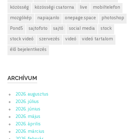
közösség
közösségi csatorna
live
mobiltelefon
mozgókép
napiajanlo
onepage.space
photoshop
Pond5
sajtofoto
sajtó
social media
stock
stock videó
szervezés
videó
videó tartalom
élő bejelentkezés
ARCHÍVUM
2026. augusztus
2026. július
2026. június
2026. május
2026. április
2026. március