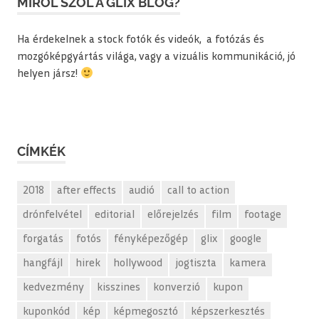
MIRŐL SZÓL A GLIX BLOG?
Ha érdekelnek a stock fotók és videók, a fotózás és
mozgóképgyártás világa, vagy a vizuális kommunikáció, jó
helyen jársz!
CÍMKÉK
2018
after effects
audió
call to action
drónfelvétel
editorial
előrejelzés
film
footage
forgatás
fotós
fényképezőgép
glix
google
hangfájl
hirek
hollywood
jogtiszta
kamera
kedvezmény
kisszines
konverzió
kupon
kuponkód
kép
képmegosztó
képszerkesztés