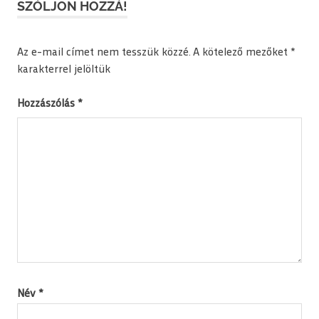
SZÓLJON HOZZÁ!
Az e-mail címet nem tesszük közzé.
A kötelező mezőket
*
karakterrel jelöltük
Hozzászólás
*
Név
*