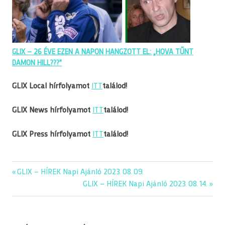
GLIX – 26 ÉVE EZEN A NAPON HANGZOTT EL: „HOVA TŰNT
DAMON HILL???”
G
LIX Local hírfolyamot
ITT
találod!
GLIX News hírfolyamot
ITT
találod!
GLIX Press hírfolyamot
ITT
találod!
editorial
Previous
GLIX – HÍREK Napi Ajánló 2023. 08. 09.
Bejegyzés
glix
Post:
Next
GLIX – HÍREK Napi Ajánló 2023. 08. 14.
navigáció
Post:
napiajanlo