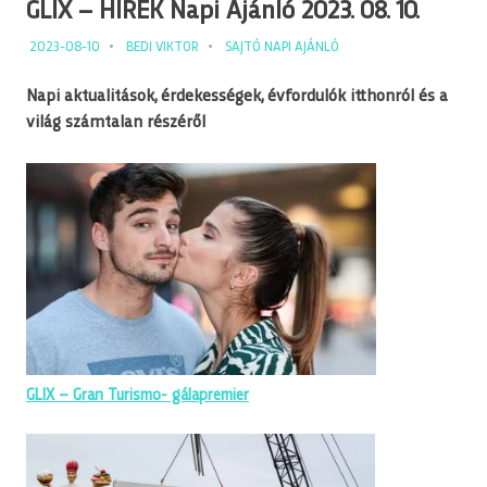
GLIX – HÍREK Napi Ajánló 2023. 08. 10.
2023-08-10
BEDI VIKTOR
SAJTÓ NAPI AJÁNLÓ
Napi aktualitások, érdekességek, évfordulók itthonról és a
világ számtalan részéről
GLIX – Gran Turismo- gálapremier