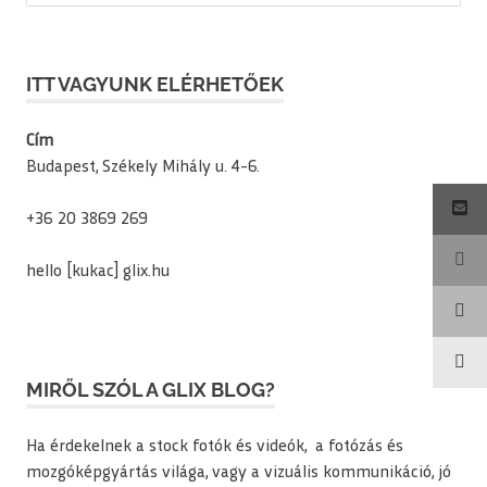
ITT VAGYUNK ELÉRHETŐEK
Cím
Budapest, Székely Mihály u. 4-6.
+36 20 3869 269
hello [kukac] glix.hu
MIRŐL SZÓL A GLIX BLOG?
Ha érdekelnek a stock fotók és videók, a fotózás és
mozgóképgyártás világa, vagy a vizuális kommunikáció, jó