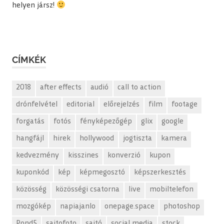
helyen jársz!
CÍMKÉK
2018
after effects
audió
call to action
drónfelvétel
editorial
előrejelzés
film
footage
forgatás
fotós
fényképezőgép
glix
google
hangfájl
hirek
hollywood
jogtiszta
kamera
kedvezmény
kisszines
konverzió
kupon
kuponkód
kép
képmegosztó
képszerkesztés
közösség
közösségi csatorna
live
mobiltelefon
mozgókép
napiajanlo
onepage.space
photoshop
Pond5
sajtofoto
sajtó
social media
stock